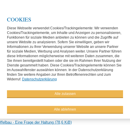
COOKIES
Diese Webseite verwendet Cookies/Trackingelemente: Wir verwenden
Cookies/Trackingelemente, um Inhalte und Anzeigen zu personalisieren,
Funktionen für soziale Medien anbieten zu können und die Zugriffe auf
unsere Website zu analysieren. Sofern Sie einwilligen, geben wir
Informationen zu Ihrer Verwendung unserer Website an unsere Partner
für soziale Medien, Werbung und Analysen weiter. Unsere Partner führen
diese Informationen möglicherweise mit weiteren Daten zusammen, die
Sie ihnen bereitgestellt haben oder die sie im Rahmen Ihrer Nutzung der
Dienste gesammelt haben. Diese Cookies/Trackingelemente können Sie
im Auswahlfenster auswählen können. In der Datenschutzerklärung
rage der Haltung: Leo von Kameke zu de
finden Sie weitere Angaben zur Ihren Betroffenenrechten und zum
Widerruf.
Datenschutzerklärung
el­züchter
Alle zulassen
len Ausgabe der Fachzeit­schrift Kartoffelbau beschreibt Leo von Kameke die a
eraus­forderungen der Kartoffelzüchter.
Alle ablehnen
nden Sie hier:
offelbau - Eine Frage der Haltung
(78,6 KiB)