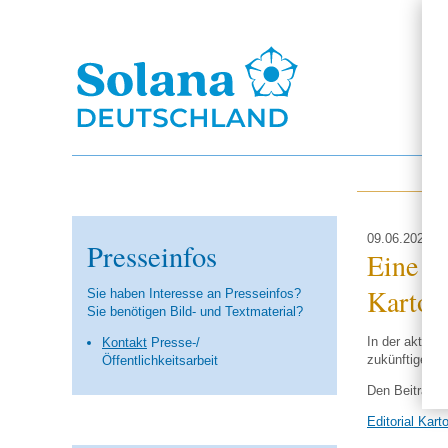
09.06.2021
Presseinfos
Eine F
Kartoff
Sie haben Interesse an Presseinfos?
Sie benötigen Bild- und Textmaterial?
In der aktuel
Kontakt
Presse-/
zukünftigen H
Öffent­lich­keits­arbeit
Den Beitrag fi
Editorial Kart