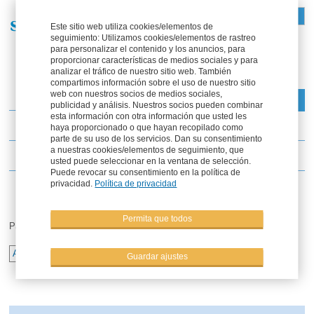
DE
FR
EN
ES
Este sitio web utiliza cookies/elementos de
seguimiento: Utilizamos cookies/elementos de rastreo
Parte del Grupo Solana
para personalizar el contenido y los anuncios, para
proporcionar características de medios sociales y para
analizar el tráfico de nuestro sitio web. También
compartimos información sobre el uso de nuestro sitio
web con nuestros socios de medios sociales,
Menú
publicidad y análisis. Nuestros socios pueden combinar
esta información con otra información que usted les
Noticias nuevas
haya proporcionado o que hayan recopilado como
parte de su uso de los servicios. Dan su consentimiento
a nuestras cookies/elementos de seguimiento, que
Eventos
usted puede seleccionar en la ventana de selección.
Puede revocar su consentimiento en la política de
privacidad.
Política de privacidad
Permita que todos
Página 2 de 2
2
Anterior
1
Guardar ajustes