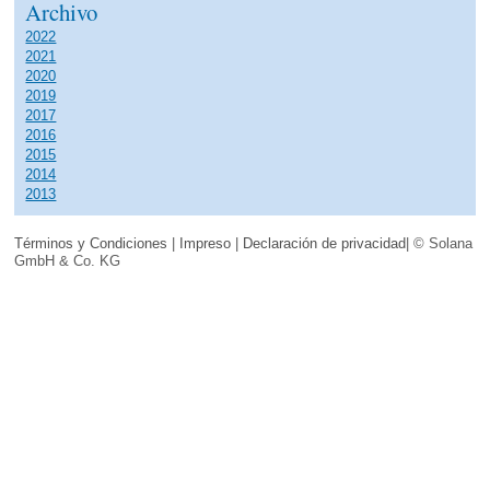
Archivo
2022
2021
2020
2019
2017
2016
2015
2014
2013
Términos y Condiciones
|
Impreso
|
Declaración de privacidad
| © Solana
GmbH & Co. KG